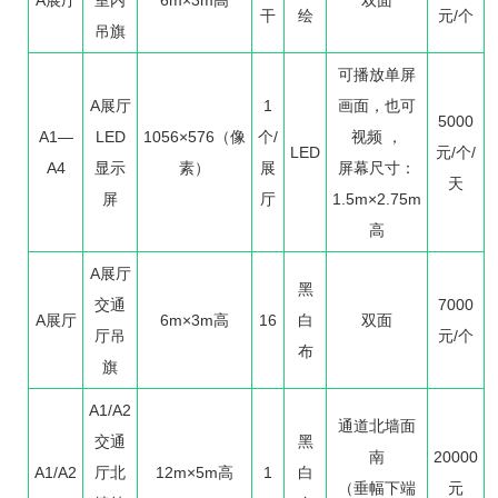
干
绘
元/个
吊旗
可播放单屏
A展厅
1
画面，也可
5000
A1—
LED
1056×576（像
个/
视频 ，
LED
元/个/
A4
显示
素）
展
屏幕尺寸：
天
屏
厅
1.5m×2.75m
高
A展厅
黑
交通
7000
A展厅
6m×3m高
16
白
双面
厅吊
元/个
布
旗
A1/A2
通道北墙面
交通
黑
南
20000
A1/A2
厅北
12m×5m高
1
白
（垂幅下端
元