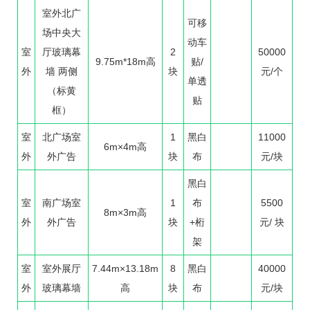
室外北广
可移
场中央大
动车
室
厅玻璃幕
2
50000
9.75m*18m高
贴/
外
墙 两侧
块
元/个
单透
（标黄
贴
框）
室
北广场室
1
黑白
11000
6m×4m高
外
外广告
块
布
元/块
黑白
室
南广场室
1
布
5500
8m×3m高
外
外广告
块
+桁
元/ 块
架
室
室外展厅
7.44m×13.18m
8
黑白
40000
外
玻璃幕墙
高
块
布
元/块