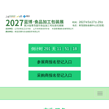
倒计时
291
天
11
:
51
:
17
参展商报名登记入口
采购商报名登记入口
切
换
导