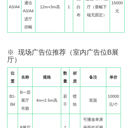
通往
15000
A3/A4
12m×3m高
1
白
厅（垂幅下
A3/A4
元
布
端无固定）
进厅
挂幅
※ 现场广告位推荐（室内广告位B展
厅）
位
数
材
名称
规格
备注
单价
置
量
质
B一层
B1-
若
喷
10000
展厅
4m×2.5m高
双面
B4
干
绘
元/个
吊旗
可播放单屏
B展厅
1
画面也可视