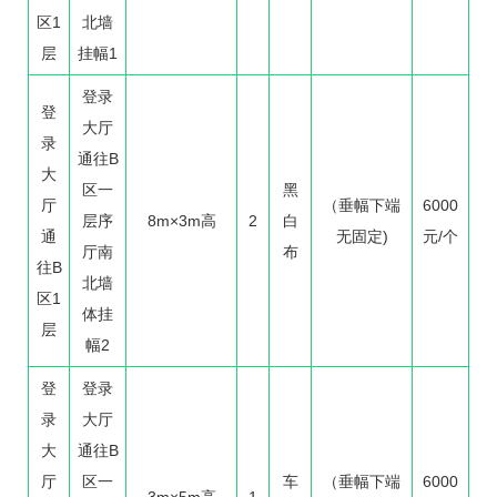
区1
北墙
层
挂幅1
登录
登
大厅
录
通往B
大
区一
黑
厅
（垂幅下端
6000
层序
8m×3m高
2
白
通
无固定)
元/个
厅南
布
往B
北墙
区1
体挂
层
幅2
登
登录
录
大厅
大
通往B
厅
区一
车
（垂幅下端
6000
3m×5m高
1