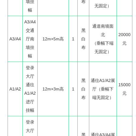
墙挂
布
无固定）
幅
A3/A4
通道南墙面
交通
黑
北
20000
A3/A4
厅南
12m×5m高
1
白
（垂幅下端
元
墙挂
布
无固定）
幅
登录
大厅
黑
通往A1/A2展
通往
15000
A1/A2
12m×3m高
1
白
厅（垂幅下
A1/A2
元
布
端无固定）
进厅
挂幅
登录
大厅
黑
通往A3/A4展