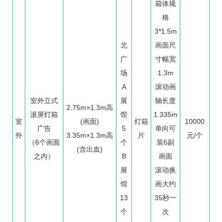
箱体规
格
3*1.5m
北
画面尺
广
寸幅宽
场
1.3m
A
滚动画
室外立式
展
轴长度
2.75m×1.3m高
滚屏灯箱
馆
1.335m
室
(画面)
灯箱
10000
广告
5
单向可
外
3.35m×1.3m高
片
元/个
（6个画面
个
装6副
(含出血)
之内）
B
画面
展
滚动换
馆
画大约
13
35秒一
个
次