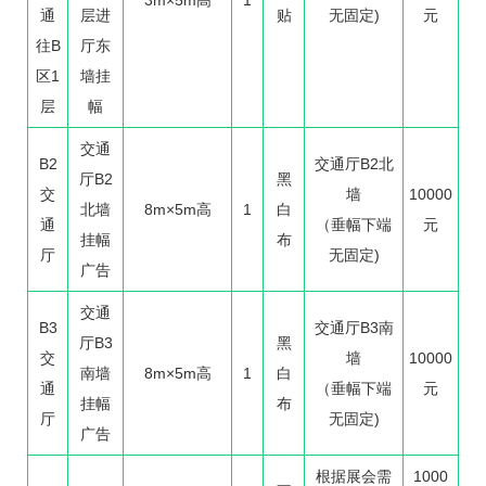
通
层进
贴
无固定)
元
往B
厅东
区1
墙挂
层
幅
交通
B2
交通厅B2北
厅B2
黑
交
墙
10000
北墙
8m×5m高
1
白
通
（垂幅下端
元
挂幅
布
厅
无固定)
广告
交通
B3
交通厅B3南
厅B3
黑
交
墙
10000
南墙
8m×5m高
1
白
通
（垂幅下端
元
挂幅
布
厅
无固定)
广告
根据展会需
1000