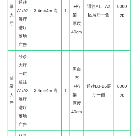
通往
录
+桁
通往A1、A2
8000
A1/A2
3.4m×4m 高
1
大
架，
区展厅一侧
元
展厅
厅
厚度
进厅
40cm
落地
广告
登录
大厅
黑白
一层
登
布
通往
录
+桁
通往B3-B5展
8000
A1/A2
3.4m×4m 高
1
大
架，
厅一侧
元
展厅
厅
厚度
进厅
40cm
落地
广告