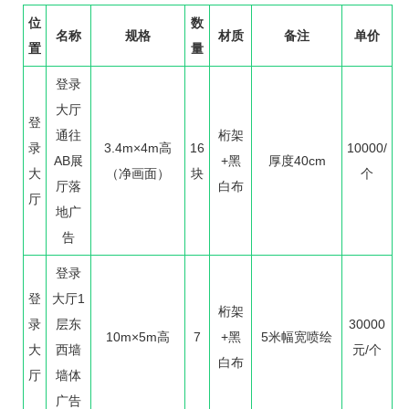
位
数
名称
规格
材质
备注
单价
置
量
登录
大厅
登
通往
桁架
录
3.4m×4m高
16
10000/
AB展
+黑
厚度40cm
大
（净画面）
块
个
厅落
白布
厅
地广
告
登录
登
大厅1
桁架
录
层东
30000
10m×5m高
7
+黑
5米幅宽喷绘
大
西墙
元/个
白布
厅
墙体
广告