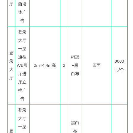
厅
西墙
体广
告
登录
大厅
一层
登
通往
桁架
录
8000
A/B展
2m×4.4m高
2
+黑
四面
大
元/个
厅进
白布
厅
厅立
柱广
告
登录
大厅
黑白
一层
登
布