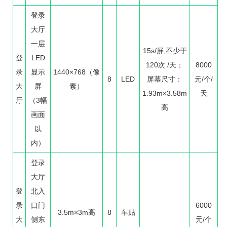
登录
大厅
一层
15s/屏,不少于
登
LED
120次 /天；
8000
录
显示
1440×768（像
8
LED
屏幕尺寸：
元/个/
大
屏
素）
1.93m×3.58m
天
厅
（3幅
高
画面
以
内）
登录
大厅
登
北入
录
口门
6000
3.5m×3m高
8
车贴
大
侧东
元/个