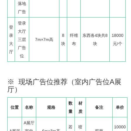
落地
广告
登录
登
大厅
录
8
纤维
东西各4块共8
18000
三层
7m×7m高
大
块
布
块
元/个
广告
厅
位
※ 现场广告位推荐（室内广告位A展
厅）
数
材
位置
名称
规格
备注
单价
量
质
A展厅
若
喷
10000
A展厅
室内
6m×3m高
双面