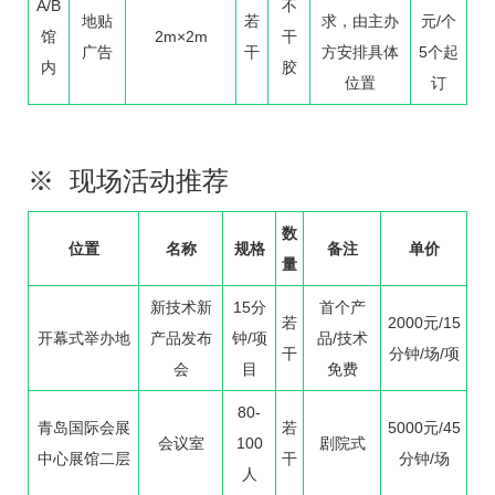
A/B
不
地贴
若
求，由主办
元/个
馆
2m×2m
干
广告
干
方安排具体
5个起
内
胶
位置
订
※ 现场活动推荐
数
位置
名称
规格
备注
单价
量
新技术新
15分
首个产
若
2000元/15
开幕式举办地
产品发布
钟/项
品/技术
干
分钟/场/项
会
目
免费
80-
青岛国际会展
若
5000元/45
会议室
100
剧院式
中心展馆二层
干
分钟/场
人