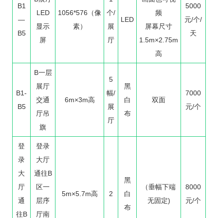
B1
5000
LED
1056*576（像
个/
频
—
LED
元/个/
显示
素）
展
屏幕尺寸
B5
天
屏
厅
1.5m×2.75m
高
B一层
5
展厅
黑
B1-
幅/
7000
交通
6m×3m高
白
双面
B5
展
元/个
厅吊
布
厅
旗
登
登录
录
大厅
大
通往B
黑
厅
区一
（垂幅下端
8000
5m×5.7m高
2
白
通
层序
无固定)
元/个
布
往B
厅南