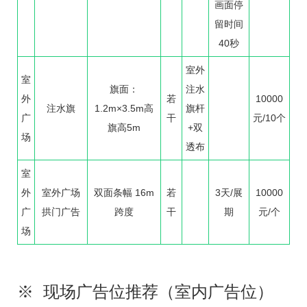
画面停
留时间
40秒
室外
室
旗面：
注水
外
若
10000
注水旗
1.2m×3.5m高
旗杆
广
干
元/10个
旗高5m
+双
场
透布
室
外
室外广场
双面条幅 16m
若
3天/展
10000
广
拱门广告
跨度
干
期
元/个
场
※ 现场广告位推荐（室内广告位）